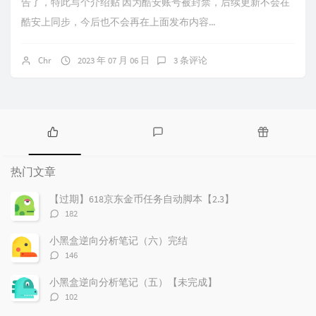
告了，特此写个介绍贴 因为酷安账号被封禁，后续更新不会在
酷安上同步，今后也不会再在上面发布内容...
Chr
2023 年 07 月 06 日
3 条评论
热
最
随
门
新
机
热门文章
文
评
文
章
论
章
【过期】618京东金币任务自动脚本【2.3】
评
182
论
数：
小黑盒逆向分析笔记（六）完结
评
146
论
数：
小黑盒逆向分析笔记（五）【未完成】
评
102
论