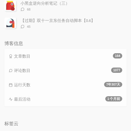
数：
小黑盒逆向分析笔记（三）
评
68
论
数：
【过期】双十一京东任务自动脚本【0.6】
评
45
论
数：
博客信息
文章数目
164
评论数目
1077
运行天数
7年307天
最后活动
1 个月前
标签云