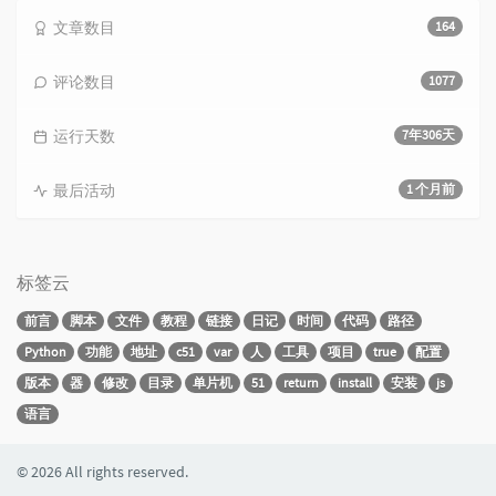
文章数目
164
评论数目
1077
运行天数
7年306天
最后活动
1 个月前
标签云
前言
脚本
文件
教程
链接
日记
时间
代码
路径
Python
功能
地址
c51
var
人
工具
项目
true
配置
版本
器
修改
目录
单片机
51
return
install
安装
js
语言
© 2026 All rights reserved.