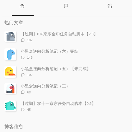
热
最
随
门
新
机
热门文章
文
评
文
章
论
章
【过期】618京东金币任务自动脚本【2.3】
评
182
论
数：
小黑盒逆向分析笔记（六）完结
评
146
论
数：
小黑盒逆向分析笔记（五）【未完成】
评
102
论
数：
小黑盒逆向分析笔记（三）
评
68
论
数：
【过期】双十一京东任务自动脚本【0.6】
评
45
论
数：
博客信息