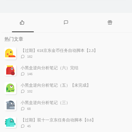
热
最
随
门
新
机
热门文章
文
评
文
章
论
章
【过期】618京东金币任务自动脚本【2.3】
评
182
论
数：
小黑盒逆向分析笔记（六）完结
评
146
论
数：
小黑盒逆向分析笔记（五）【未完成】
评
102
论
数：
小黑盒逆向分析笔记（三）
评
68
论
数：
【过期】双十一京东任务自动脚本【0.6】
评
45
论