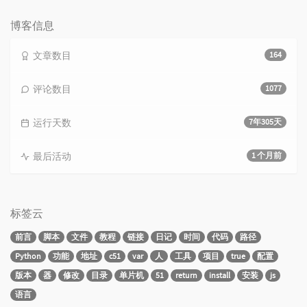
数：
博客信息
文章数目
164
评论数目
1077
运行天数
7年305天
最后活动
1 个月前
标签云
前言
脚本
文件
教程
链接
日记
时间
代码
路径
Python
功能
地址
c51
var
人
工具
项目
true
配置
版本
器
修改
目录
单片机
51
return
install
安装
js
语言