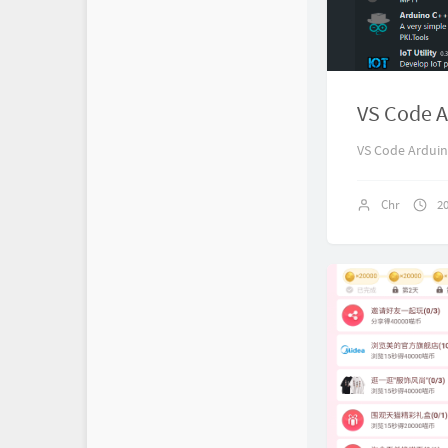
VS Cod
VS Code Ar
Chr
2