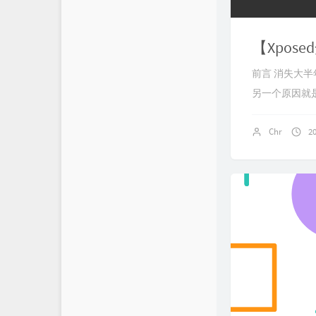
【Xpos
前言 消失大
另一个原因就是
Chr
2