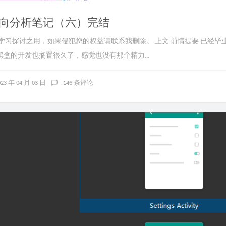
向分析笔记（六）完结
供学习探讨之用，如果侵犯您的权益请联系我删除。 上文 前情提要 已经毕
盒的开发也搁置很久了，感觉也没有那个精力...
023 年 04 月 03 日
146 条评论