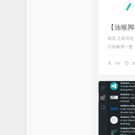
【油猴脚
前言 之前写
计划每周一更，
Chr
2