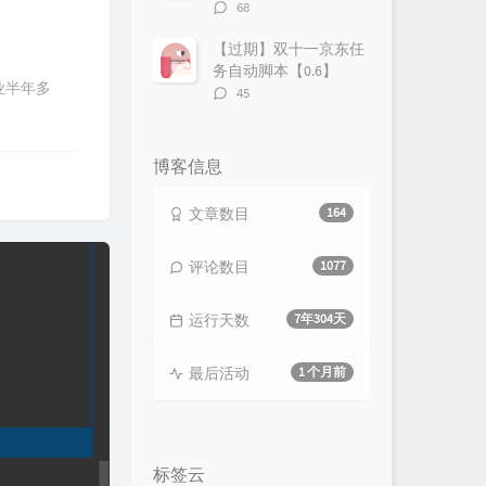
评
68
论
数：
【过期】双十一京东任
务自动脚本【0.6】
业半年多
评
45
论
数：
博客信息
文章数目
164
评论数目
1077
运行天数
7年304天
最后活动
1 个月前
标签云