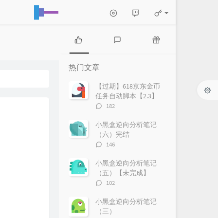
热
最
随
门
新
机
热门文章
文
评
文
章
论
章
【过期】618京东金币
任务自动脚本【2.3】
评
182
论
数：
小黑盒逆向分析笔记
（六）完结
评
146
论
数：
小黑盒逆向分析笔记
（五）【未完成】
评
102
论
数：
小黑盒逆向分析笔记
（三）