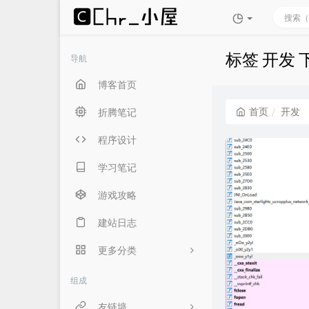
标签 开发
导航
博客首页
首页
开发
折腾笔记
程序设计
学习笔记
游戏攻略
建站日志
更多分类
生活随笔
组成
言俞专用
友链墙