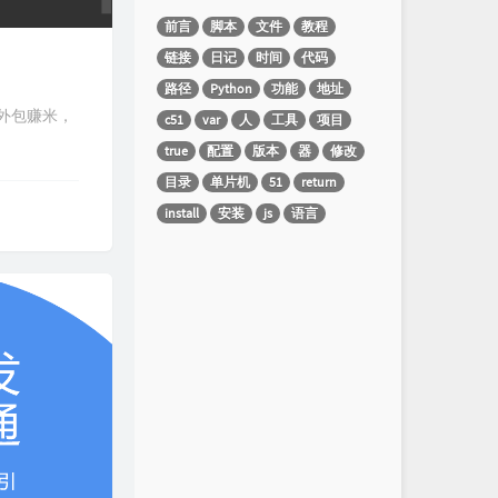
前言
脚本
文件
教程
链接
日记
时间
代码
路径
Python
功能
地址
外包赚米，
c51
var
人
工具
项目
true
配置
版本
器
修改
目录
单片机
51
return
install
安装
js
语言