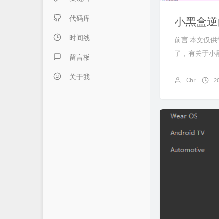
日记本子
内页链接 & 友链申请
代码库
小黑盒逆
懒得分类
FANTASY博客
时间线
前言 本文仅
了，有关于小黑
伍言Blog
留言板
Albert's Blog
关于我
Chr
2
吹梦到西洲
LZHの小窝
LaoKey's Blog
LaoKey's Blog