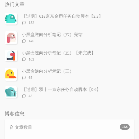
门
新
机
热门文章
文
评
文
章
论
章
【过期】618京东金币任务自动脚本【2.3】
评
182
论
数：
小黑盒逆向分析笔记（六）完结
评
146
论
数：
小黑盒逆向分析笔记（五）【未完成】
评
102
论
数：
小黑盒逆向分析笔记（三）
评
68
论
数：
【过期】双十一京东任务自动脚本【0.6】
评
45
论
数：
博客信息
文章数目
164