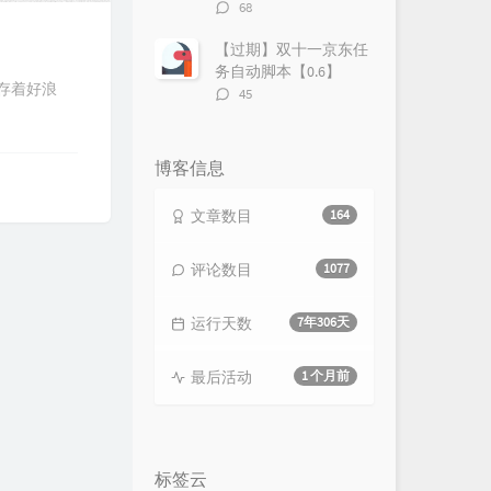
评
68
论
数：
【过期】双十一京东任
务自动脚本【0.6】
存着好浪
评
45
论
数：
博客信息
文章数目
164
评论数目
1077
运行天数
7年306天
最后活动
1 个月前
标签云