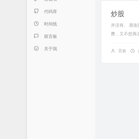
日记本子
内页链接 & 友链申请
代码库
炒股
懒得分类
FANTASY博客
时间线
并没有。 朋
费，又不想再
伍言Blog
留言板
Albert's Blog
关于我
言俞
吹梦到西洲
LZHの小窝
LaoKey's Blog
LaoKey's Blog