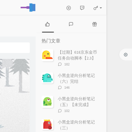
热
最
随
门
新
机
热门文章
文
评
文
章
论
章
【过期】618京东金币
任务自动脚本【2.3】
评
182
论
数：
小黑盒逆向分析笔记
（六）完结
评
146
论
数：
小黑盒逆向分析笔记
（五）【未完成】
评
102
论
数：
小黑盒逆向分析笔记
（三）