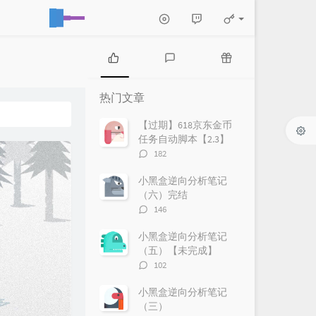
热
最
随
门
新
机
热门文章
文
评
文
章
论
章
【过期】618京东金币
任务自动脚本【2.3】
评
182
论
数：
小黑盒逆向分析笔记
（六）完结
评
146
论
数：
小黑盒逆向分析笔记
（五）【未完成】
评
102
论
数：
小黑盒逆向分析笔记
（三）