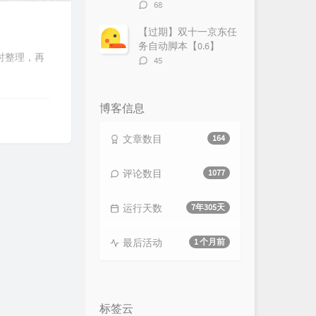
评
68
论
数：
【过期】双十一京东任
务自动脚本【0.6】
时整理，再
评
45
论
数：
博客信息
文章数目
164
评论数目
1077
运行天数
7年305天
最后活动
1 个月前
标签云