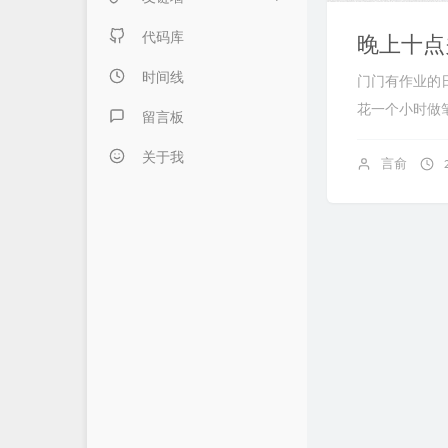
日记本子
内页链接 & 友链申请
代码库
晚上十点
懒得分类
FANTASY博客
时间线
门门有作业的
花一个小时做笔
伍言Blog
留言板
Albert's Blog
关于我
言俞
吹梦到西洲
LZHの小窝
LaoKey's Blog
LaoKey's Blog