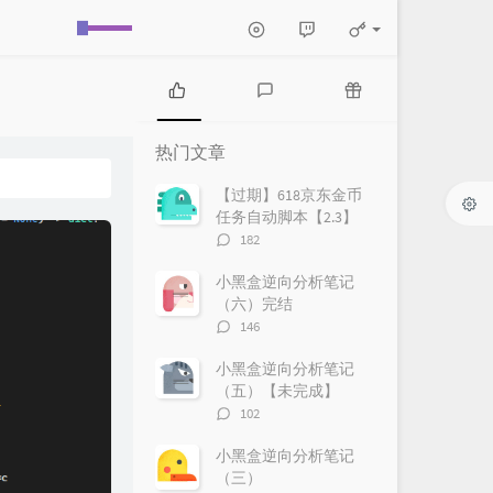
热
最
随
门
新
机
热门文章
文
评
文
章
论
章
【过期】618京东金币
任务自动脚本【2.3】
评
182
论
数：
小黑盒逆向分析笔记
（六）完结
评
146
论
数：
小黑盒逆向分析笔记
（五）【未完成】
评
102
论
数：
小黑盒逆向分析笔记
（三）