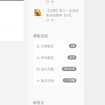
评
68
论
数：
【过期】双十一京东任
务自动脚本【0.6】
评
45
论
数：
博客信息
文章数目
164
评论数目
1077
运行天数
7年307天
最后活动
1 个月前
标签云