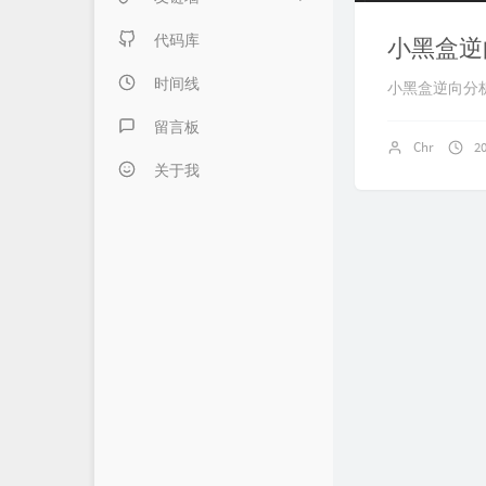
日记本子
内页链接 & 友链申请
代码库
小黑盒逆
懒得分类
FANTASY博客
时间线
小黑盒逆向分
伍言Blog
留言板
Chr
2
Albert's Blog
关于我
吹梦到西洲
LZHの小窝
LaoKey's Blog
LaoKey's Blog