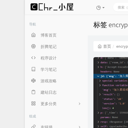
标签 encr
导航
博客首页
首页
encryp
折腾笔记
程序设计
学习笔记
游戏攻略
建站日志
更多分类
生活随笔
组成
言俞专用
友链墙