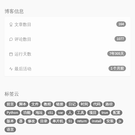
数：
博客信息
文章数目
164
评论数目
1077
运行天数
7年305天
最后活动
1 个月前
标签云
前言
脚本
文件
教程
链接
日记
时间
代码
路径
Python
功能
地址
c51
var
人
工具
项目
true
配置
版本
器
修改
目录
单片机
51
return
install
安装
js
语言