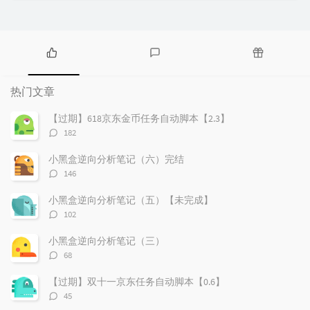
热
最
随
门
新
机
热门文章
文
评
文
章
论
章
【过期】618京东金币任务自动脚本【2.3】
评
182
论
数：
小黑盒逆向分析笔记（六）完结
评
146
论
数：
小黑盒逆向分析笔记（五）【未完成】
评
102
论
数：
小黑盒逆向分析笔记（三）
评
68
论
数：
【过期】双十一京东任务自动脚本【0.6】
评
45
论