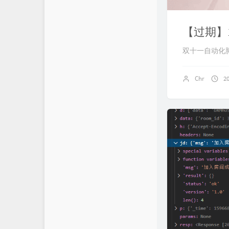
【过期】1
双十一自动化
Chr
2