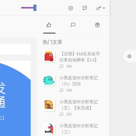
热
最
随
门
新
机
热门文章
文
评
文
章
论
章
【过期】618京东金币
任务自动脚本【2.3】
评
182
论
数：
小黑盒逆向分析笔记
（六）完结
评
146
论
数：
小黑盒逆向分析笔记
（五）【未完成】
评
102
论
数：
小黑盒逆向分析笔记
（三）