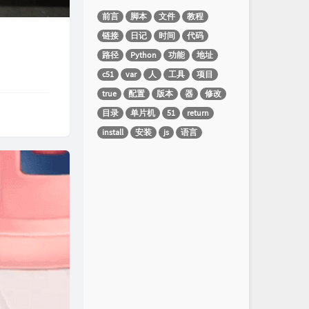
前言
脚本
文件
教程
链接
日记
时间
代码
路径
Python
功能
地址
c51
var
人
工具
项目
true
配置
版本
器
修改
目录
单片机
51
return
install
安装
js
语言