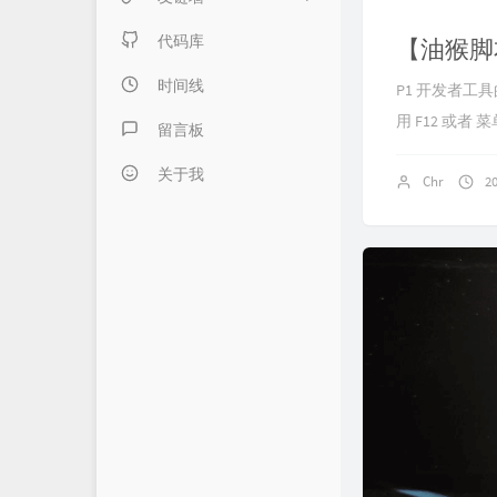
日记本子
内页链接 & 友链申请
代码库
【油猴脚本
懒得分类
FANTASY博客
时间线
P1 开发者工具的
用 F12 或者 菜单 
伍言Blog
留言板
Albert's Blog
关于我
Chr
2
吹梦到西洲
LZHの小窝
LaoKey's Blog
LaoKey's Blog