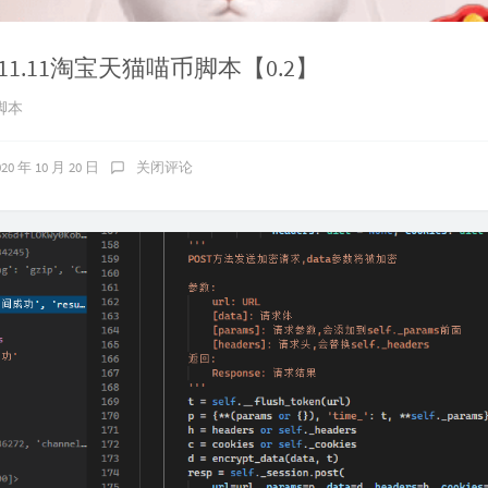
1.11淘宝天猫喵币脚本【0.2】
脚本
020 年 10 月 20 日
关闭评论