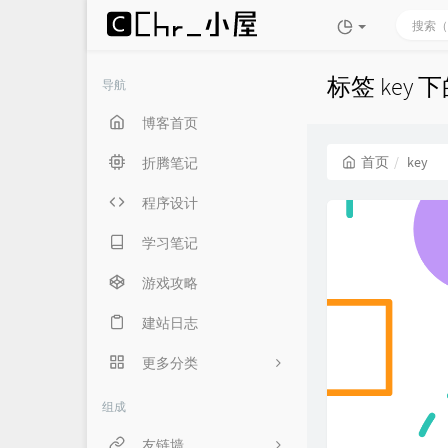
标签 key 
导航
博客首页
首页
key
折腾笔记
程序设计
学习笔记
游戏攻略
建站日志
更多分类
生活随笔
组成
言俞专用
友链墙