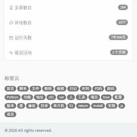
文章数目
164
评论数目
1077
运行天数
7年308天
最后活动
1 个月前
标签云
前言
脚本
文件
教程
链接
日记
时间
代码
路径
Python
功能
地址
c51
var
人
工具
项目
true
配置
版本
器
修改
目录
单片机
51
return
install
安装
js
语言
© 2026 All rights reserved.