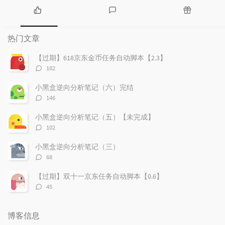
热
最
随
门
新
机
热门文章
文
评
文
章
论
章
【过期】618京东金币任务自动脚本【2.3】
评
182
论
数：
小黑盒逆向分析笔记（六）完结
评
146
论
数：
小黑盒逆向分析笔记（五）【未完成】
评
102
论
数：
小黑盒逆向分析笔记（三）
评
68
论
数：
【过期】双十一京东任务自动脚本【0.6】
评
45
论
数：
博客信息