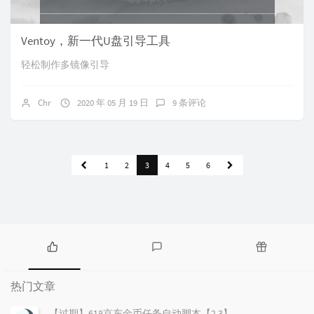
Ventoy，新一代U盘引导工具
轻松制作多镜像引导
Chr
2020 年 05 月 19 日
9 条评论
1
2
3
4
5
6
热
最
随
门
新
机
热门文章
文
评
文
章
论
章
【过期】618京东金币任务自动脚本【2.3】