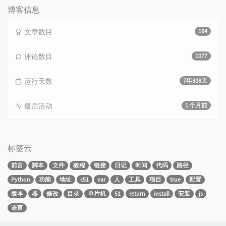
博客信息
文章数目
164
评论数目
1077
运行天数
7年308天
最后活动
1 个月前
标签云
前言
脚本
文件
教程
链接
日记
时间
代码
路径
Python
功能
地址
c51
var
人
工具
项目
true
配置
版本
器
修改
目录
单片机
51
return
install
安装
js
语言