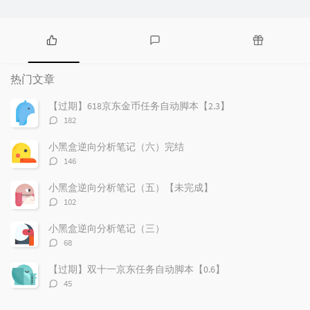
热
最
随
门
新
机
热门文章
文
评
文
章
论
章
【过期】618京东金币任务自动脚本【2.3】
评
182
论
数：
小黑盒逆向分析笔记（六）完结
评
146
论
数：
小黑盒逆向分析笔记（五）【未完成】
评
102
论
数：
小黑盒逆向分析笔记（三）
评
68
论
数：
【过期】双十一京东任务自动脚本【0.6】
评
45
论
数：