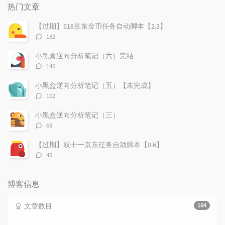
门
新
机
热门文章
文
评
文
章
论
章
【过期】618京东金币任务自动脚本【2.3】
评
182
论
数：
小黑盒逆向分析笔记（六）完结
评
146
论
数：
小黑盒逆向分析笔记（五）【未完成】
评
102
论
数：
小黑盒逆向分析笔记（三）
评
68
论
数：
【过期】双十一京东任务自动脚本【0.6】
评
45
论
数：
博客信息
文章数目
164