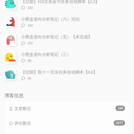
【过期】618京东金币任务自动脚本【2.3】
评
182
论
数：
小黑盒逆向分析笔记（六）完结
评
146
论
数：
小黑盒逆向分析笔记（五）【未完成】
评
102
论
数：
小黑盒逆向分析笔记（三）
评
68
论
数：
【过期】双十一京东任务自动脚本【0.6】
评
45
论
数：
博客信息
文章数目
164
评论数目
1077