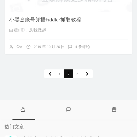
小黑盒账号凭据Fiddler抓取教程
白嫖H币，从我做起
Chr
2019 年 10 月 20 日
4 条评论
1
2
3
热
最
随
门
新
机
热门文章
文
评
文
章
论
章