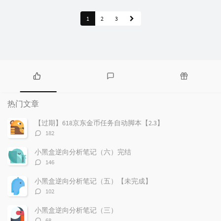
1
2
3
热
最
随
门
新
机
热门文章
文
评
文
章
论
章
【过期】618京东金币任务自动脚本【2.3】
评
182
论
数：
小黑盒逆向分析笔记（六）完结
评
146
论
数：
小黑盒逆向分析笔记（五）【未完成】
评
102
论
数：
小黑盒逆向分析笔记（三）
评
68