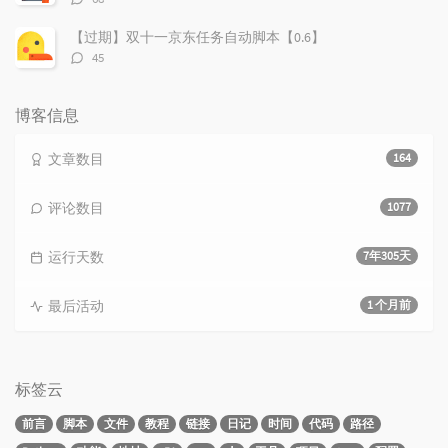
论
数：
【过期】双十一京东任务自动脚本【0.6】
评
45
论
数：
博客信息
文章数目
164
评论数目
1077
运行天数
7年305天
最后活动
1 个月前
标签云
前言
脚本
文件
教程
链接
日记
时间
代码
路径