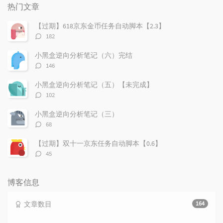
门
新
机
热门文章
文
评
文
章
论
章
【过期】618京东金币任务自动脚本【2.3】
评
182
论
数：
小黑盒逆向分析笔记（六）完结
评
146
论
数：
小黑盒逆向分析笔记（五）【未完成】
评
102
论
数：
小黑盒逆向分析笔记（三）
评
68
论
数：
【过期】双十一京东任务自动脚本【0.6】
评
45
论
数：
博客信息
文章数目
164