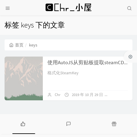
标签 keys 下的文章
首页
keys
使用AutoJS从剪贴板提取steamCDKey
格式化SteamKey
Chr
2019 年 10 月 29 日
暂无评论
热
最
随