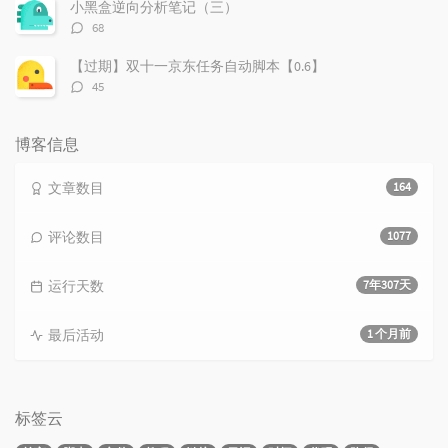
数：
小黑盒逆向分析笔记（三）
评
68
论
数：
【过期】双十一京东任务自动脚本【0.6】
评
45
论
数：
博客信息
文章数目
164
评论数目
1077
运行天数
7年307天
最后活动
1 个月前
标签云