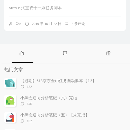
AutoJS淘宝双十一刷任务脚本
Chr
2019 年 10 月 22 日
2 条评论
热
最
随
门
新
机
热门文章
文
评
文
章
论
章
【过期】618京东金币任务自动脚本【2.3】
评
182
论
数：
小黑盒逆向分析笔记（六）完结
评
146
论
数：
小黑盒逆向分析笔记（五）【未完成】
评
102
论