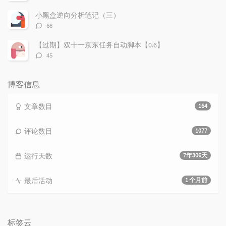
论
数：
小黑盒逆向分析笔记（三）
评
68
论
数：
【过期】双十一京东任务自动脚本【0.6】
评
45
论
数：
博客信息
文章数目
164
评论数目
1077
运行天数
7年306天
最后活动
1 个月前
标签云