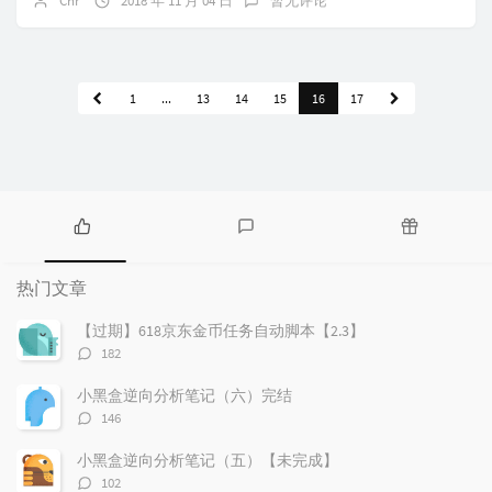
Chr
2018 年 11 月 04 日
暂无评论
1
...
13
14
15
16
17
热
最
随
门
新
机
热门文章
文
评
文
章
论
章
【过期】618京东金币任务自动脚本【2.3】
评
182
论
数：
小黑盒逆向分析笔记（六）完结
评
146
论
数：
小黑盒逆向分析笔记（五）【未完成】
评
102