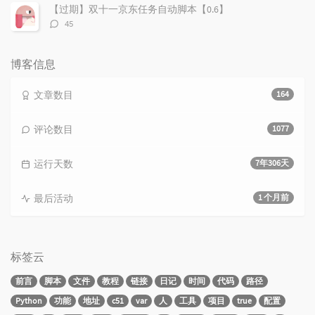
数：
【过期】双十一京东任务自动脚本【0.6】
评
45
论
数：
博客信息
文章数目
164
评论数目
1077
运行天数
7年306天
最后活动
1 个月前
标签云
前言
脚本
文件
教程
链接
日记
时间
代码
路径
Python
功能
地址
c51
var
人
工具
项目
true
配置