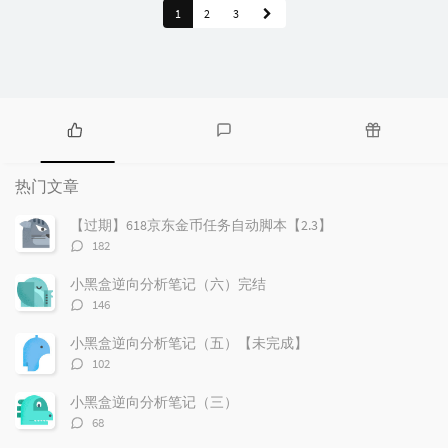
1
2
3
热
最
随
门
新
机
热门文章
文
评
文
章
论
章
【过期】618京东金币任务自动脚本【2.3】
评
182
论
数：
小黑盒逆向分析笔记（六）完结
评
146
论
数：
小黑盒逆向分析笔记（五）【未完成】
评
102
论
数：
小黑盒逆向分析笔记（三）
评
68
论