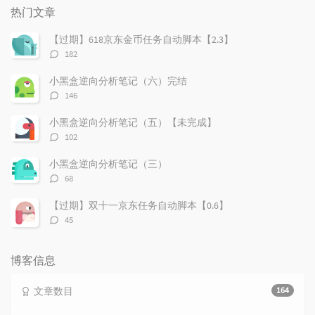
门
新
机
热门文章
文
评
文
章
论
章
【过期】618京东金币任务自动脚本【2.3】
评
182
论
数：
小黑盒逆向分析笔记（六）完结
评
146
论
数：
小黑盒逆向分析笔记（五）【未完成】
评
102
论
数：
小黑盒逆向分析笔记（三）
评
68
论
数：
【过期】双十一京东任务自动脚本【0.6】
评
45
论
数：
博客信息
文章数目
164