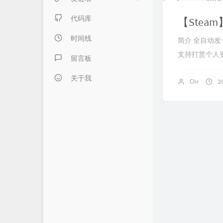
日记本子
内页链接 & 友链申请
代码库
【Stea
懒得分类
FANTASY博客
时间线
简介 全自动发
支持打赏个人资
伍言Blog
留言板
Albert's Blog
关于我
Chr
2
吹梦到西洲
LZHの小窝
LaoKey's Blog
LaoKey's Blog