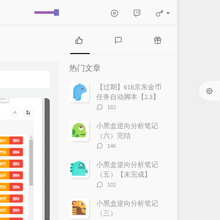
热
最
随
门
新
机
热门文章
文
评
文
章
论
章
【过期】618京东金币
任务自动脚本【2.3】
评
182
论
数：
小黑盒逆向分析笔记
（六）完结
评
146
论
数：
小黑盒逆向分析笔记
（五）【未完成】
评
102
论
数：
小黑盒逆向分析笔记
（三）