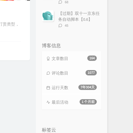
评
68
论
数：
【过期】双十一京东任
务自动脚本【0.6】
置打赏类型，
评
45
论
数：
博客信息
文章数目
164
评论数目
1077
运行天数
7年304天
最后活动
1 个月前
标签云