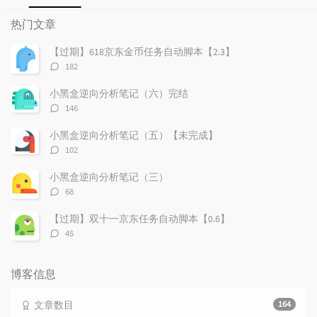
热
最
随
门
新
机
热门文章
文
评
文
章
论
章
【过期】618京东金币任务自动脚本【2.3】
评
182
论
数：
小黑盒逆向分析笔记（六）完结
评
146
论
数：
小黑盒逆向分析笔记（五）【未完成】
评
102
论
数：
小黑盒逆向分析笔记（三）
评
68
论
数：
【过期】双十一京东任务自动脚本【0.6】
评
45
论
数：
博客信息
文章数目
164