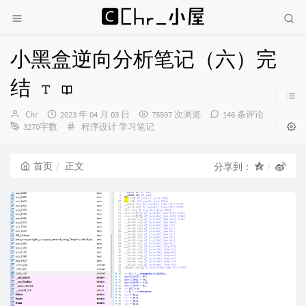
小黑盒逆向分析笔记（六）完
结
博
发
Chr
2023 年 04 月 03 日
75597 次浏览
146 条评论
主：
布
分
3270字数
程序设计
学习笔记
时
类：
间：
首页
正文
分享到：