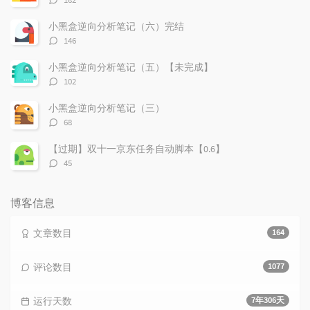
论
数：
小黑盒逆向分析笔记（六）完结
评
146
论
数：
小黑盒逆向分析笔记（五）【未完成】
评
102
论
数：
小黑盒逆向分析笔记（三）
评
68
论
数：
【过期】双十一京东任务自动脚本【0.6】
评
45
论
数：
博客信息
文章数目
164
评论数目
1077
运行天数
7年306天