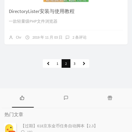
DirectoryLister安装与使用教程
一款轻量级PHP文件浏览器
Chr
2019 年 11 月 03 日
2 条评论
1
2
3
热
最
随
门
新
机
热门文章
文
评
文
章
论
章
【过期】618京东金币任务自动脚本【2.3】
评
182