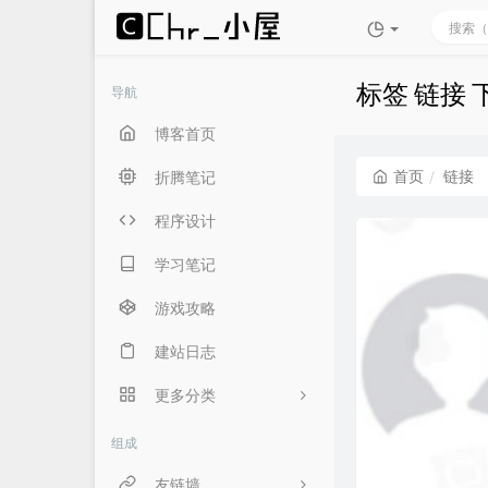
标签 链接
导航
博客首页
首页
链接
折腾笔记
程序设计
学习笔记
游戏攻略
建站日志
更多分类
生活随笔
组成
言俞专用
友链墙