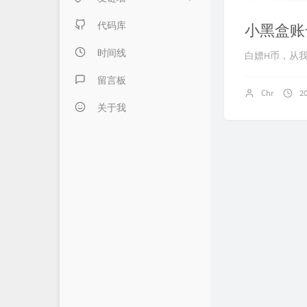
日记本子
内页链接 & 友链申请
代码库
小黑盒账号
懒得分类
FANTASY博客
时间线
白嫖H币，从
伍言Blog
留言板
Chr
2
Albert's Blog
关于我
吹梦到西洲
LZHの小窝
LaoKey's Blog
LaoKey's Blog