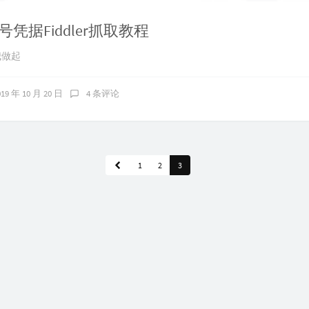
凭据Fiddler抓取教程
我做起
019 年 10 月 20 日
4 条评论
1
2
3