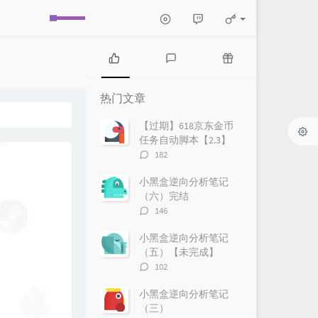
热
最
随
门
新
机
热门文章
文
评
文
章
论
章
【过期】618京东金币
任务自动脚本【2.3】
评
182
论
数：
小黑盒逆向分析笔记
（六）完结
评
146
论
数：
小黑盒逆向分析笔记
（五）【未完成】
评
102
论
数：
小黑盒逆向分析笔记
（三）