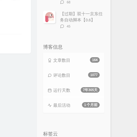
评
68
论
数：
【过期】双十一京东任
务自动脚本【0.6】
评
45
论
数：
博客信息
文章数目
164
评论数目
1077
运行天数
7年305天
最后活动
1 个月前
标签云