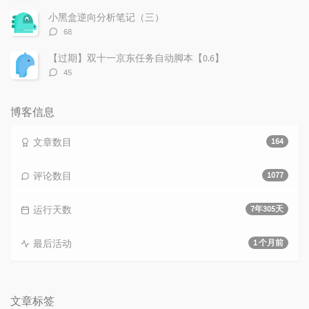
论
数：
小黑盒逆向分析笔记（三）
评
68
论
数：
【过期】双十一京东任务自动脚本【0.6】
评
45
论
数：
博客信息
文章数目
164
评论数目
1077
运行天数
7年305天
最后活动
1 个月前
文章标签