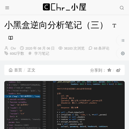
小黑盒逆向分析笔记（三）
博
发
Chr
2020 年 08 月 06 日
38183 次浏览
68 条评论
主：
布
分
6082字数
学习笔记
时
类：
间：
首页
正文
分享到：