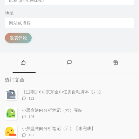
地址
发表评论
热
最
随
门
新
机
热门文章
文
评
文
章
论
章
【过期】618京东金币任务自动脚本【2.3】
评
182
论
数：
小黑盒逆向分析笔记（六）完结
评
146
论
数：
小黑盒逆向分析笔记（五）【未完成】
评
102