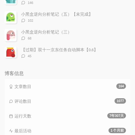
评
146
论
数：
小黑盒逆向分析笔记（五）【未完成】
评
102
论
数：
小黑盒逆向分析笔记（三）
评
68
论
数：
【过期】双十一京东任务自动脚本【0.6】
评
45
论
数：
博客信息
文章数目
164
评论数目
1077
运行天数
7年307天
最后活动
1 个月前