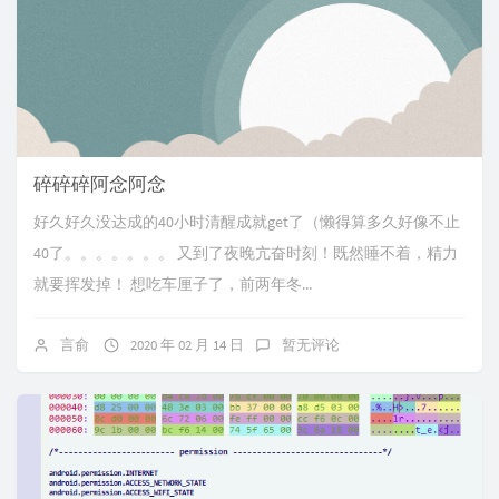
碎碎碎阿念阿念
好久好久没达成的40小时清醒成就get了（懒得算多久好像不止
40了。。。。。。。 又到了夜晚亢奋时刻！既然睡不着，精力
就要挥发掉！ 想吃车厘子了，前两年冬...
言俞
2020 年 02 月 14 日
暂无评论