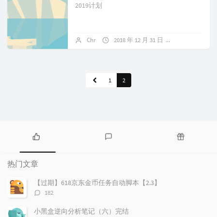
2019计划
Chr
2018 年 12 月 31 日
暂无评论
1
2
热
最
随
门
新
机
热门文章
文
评
文
章
论
章
【过期】618京东金币任务自动脚本【2.3】
评
182
论
数：
小黑盒逆向分析笔记（六）完结