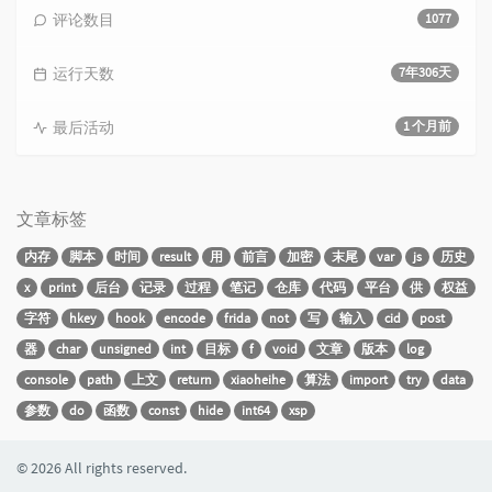
评论数目
1077
运行天数
7年306天
最后活动
1 个月前
文章标签
内存
脚本
时间
result
用
前言
加密
末尾
var
js
历史
x
print
后台
记录
过程
笔记
仓库
代码
平台
供
权益
字符
hkey
hook
encode
frida
not
写
输入
cid
post
器
char
unsigned
int
目标
f
void
文章
版本
log
console
path
上文
return
xiaoheihe
算法
import
try
data
参数
do
函数
const
hide
int64
xsp
© 2026 All rights reserved.