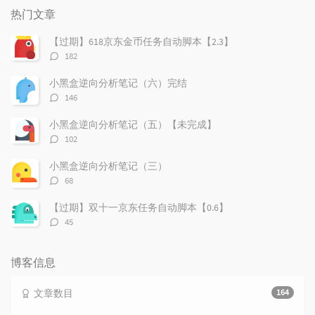
门
新
机
热门文章
文
评
文
章
论
章
【过期】618京东金币任务自动脚本【2.3】
评
182
论
数：
小黑盒逆向分析笔记（六）完结
评
146
论
数：
小黑盒逆向分析笔记（五）【未完成】
评
102
论
数：
小黑盒逆向分析笔记（三）
评
68
论
数：
【过期】双十一京东任务自动脚本【0.6】
评
45
论
数：
博客信息
文章数目
164