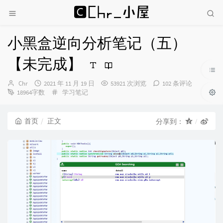
小黑盒逆向分析笔记（五）
【未完成】
博
发
Chr
2021 年 11 月 19 日
53921 次浏览
102 条评论
主：
布
分
18964字数
学习笔记
时
类：
间：
首页
正文
分享到：